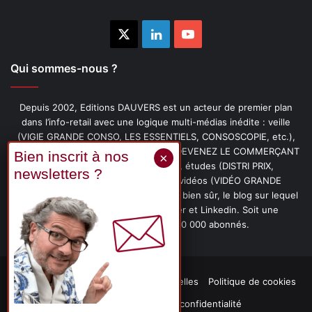
X
Linkedin
YouTube
Qui sommes-nous ?
Depuis 2002, Editions DAUVERS est un acteur de premier plan
dans l’info-retail avec une logique multi-médias inédite : veille
(VIGIE GRANDE CONSO, LES ESSENTIELS, CONSOSCOPIE, etc.),
livres (PENSER-CLIENT, IMAGE-PRIX, DEVENEZ LE COMMERÇANT
PRÉFÉRÉ DE VOS CLIENTS, etc.), études (DISTRI PRIX,
PROMOFLASH, DRIVE INSIGHTS), vidéos (VIDÉO GRANDE
CONSO), podcasts (CAFÉ CONSO) et, bien sûr, le blog sur lequel
vous êtes, ainsi que les fils Twitter et Linkedin. Soit une
communauté de plus de 150 000 abonnés.
Mentions légales
Données personnelles
Politique de cookies
Contact
Déclaration de confidentialité