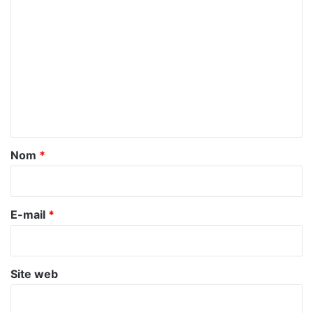
C
o
m
m
e
n
t
a
Nom
*
i
r
e
E-mail
*
*
Site web