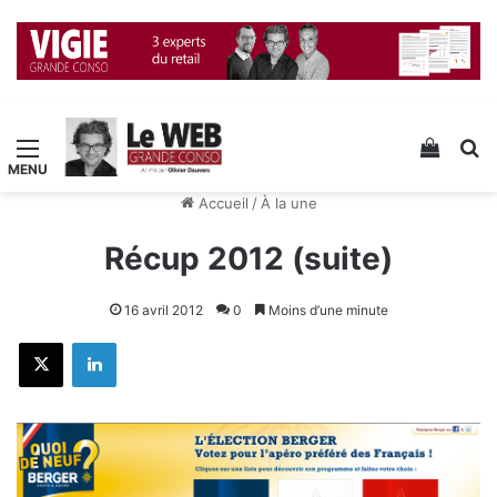
Menu
Voir v
R
Accueil
/
À la une
Récup 2012 (suite)
16 avril 2012
0
Moins d’une minute
X
Linkedin