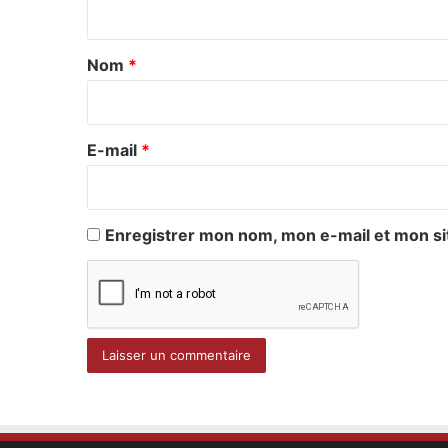
t
a
Nom
*
i
r
e
E-mail
*
*
Enregistrer mon nom, mon e-mail et mon si