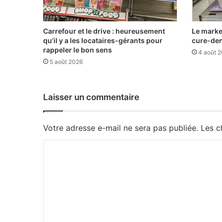
Carrefour et le drive : heureusement
Le marke
qu’il y a les locataires-gérants pour
cure-de
rappeler le bon sens
4 août 
5 août 2026
Laisser un commentaire
Votre adresse e-mail ne sera pas publiée.
Les c
C
o
m
m
e
n