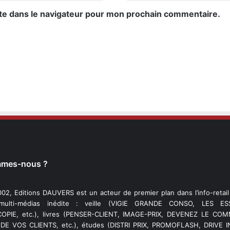
te dans le navigateur pour mon prochain commentaire.
mmes-nous ?
02, Editions DAUVERS est un acteur de premier plan dans l’info-retai
 multi-médias inédite : veille (VIGIE GRANDE CONSO, LES ESS
PIE, etc.), livres (PENSER-CLIENT, IMAGE-PRIX, DEVENEZ LE C
DE VOS CLIENTS, etc.), études (DISTRI PRIX, PROMOFLASH, DRIVE I