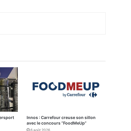
ersport
Innos : Carrefour creuse son sillon
avec le concours “FoodMeUp”
6 août 2026