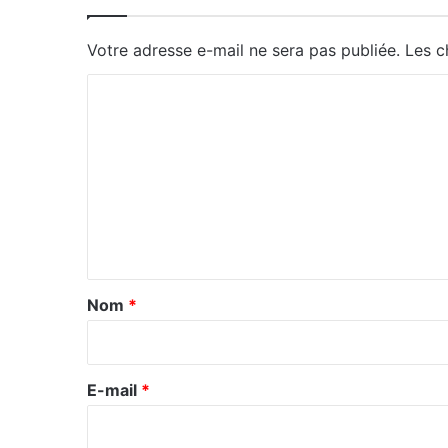
Votre adresse e-mail ne sera pas publiée.
Les c
C
o
m
m
e
n
t
a
Nom
*
i
r
e
E-mail
*
*