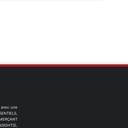
l avec une
ENTIELS,
OMMERÇANT
NSIGHTS),