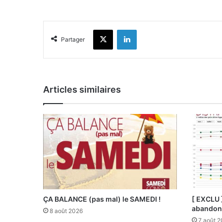
X
Linkedin
Partager
Articles similaires
ÇA BALANCE (pas mal) le SAMEDI !
[ EXCLU 
abandonn
8 août 2026
7 août 