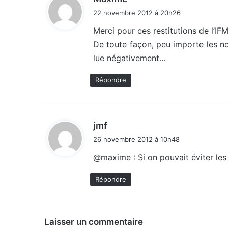
i
22 novembre 2012 à 20h26
t
Merci pour ces restitutions de l’IFM,
De toute façon, peu importe les no
:
lue négativement…
Répondre
d
jmf
i
26 novembre 2012 à 10h48
t
@maxime : Si on pouvait éviter les f
:
Répondre
Laisser un commentaire