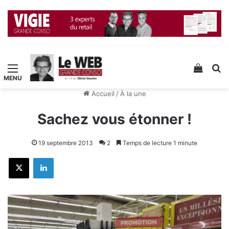
Menu
Voir v
R
Accueil
/
À la une
Sachez vous étonner !
19 septembre 2013
2
Temps de lecture 1 minute
X
Linkedin