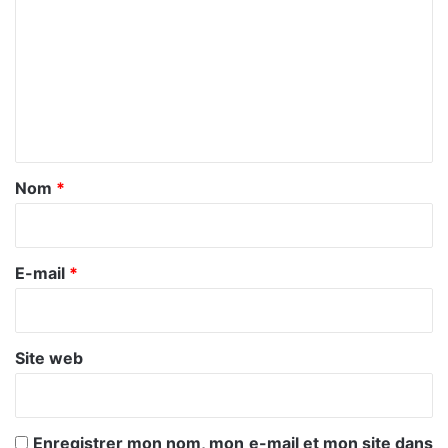
o
m
m
e
n
t
a
Nom
*
i
r
e
E-mail
*
*
Site web
Enregistrer mon nom, mon e-mail et mon site dans