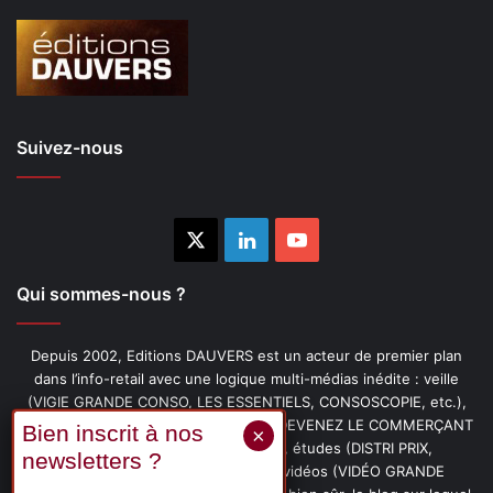
Suivez-nous
X
Linkedin
YouTube
Qui sommes-nous ?
Depuis 2002, Editions DAUVERS est un acteur de premier plan
dans l’info-retail avec une logique multi-médias inédite : veille
(VIGIE GRANDE CONSO, LES ESSENTIELS, CONSOSCOPIE, etc.),
livres (PENSER-CLIENT, IMAGE-PRIX, DEVENEZ LE COMMERÇANT
PRÉFÉRÉ DE VOS CLIENTS, etc.), études (DISTRI PRIX,
PROMOFLASH, DRIVE INSIGHTS), vidéos (VIDÉO GRANDE