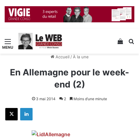
Menu
Voir v
R
Accueil
/
À la une
En Allemagne pour le week-
end (2)
3 mai 2014
2
Moins d’une minute
X
Linkedin