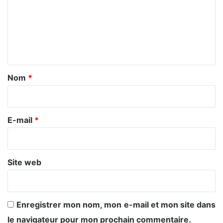
m
m
e
n
t
a
Nom
*
i
r
e
E-mail
*
*
Site web
Enregistrer mon nom, mon e-mail et mon site dans
le navigateur pour mon prochain commentaire.