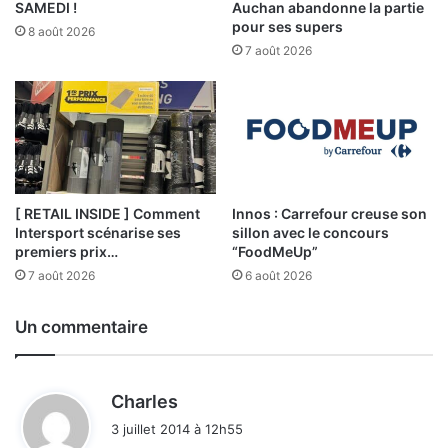
SAMEDI !
Auchan abandonne la partie
pour ses supers
8 août 2026
7 août 2026
[ RETAIL INSIDE ] Comment
Innos : Carrefour creuse son
Intersport scénarise ses
sillon avec le concours
premiers prix…
“FoodMeUp”
7 août 2026
6 août 2026
Un commentaire
d
Charles
i
3 juillet 2014 à 12h55
t