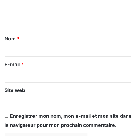
m
e
n
t
a
Nom
*
i
r
e
E-mail
*
*
Site web
Enregistrer mon nom, mon e-mail et mon site dans
le navigateur pour mon prochain commentaire.