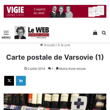
Menu
Voir v
R
Accueil
/
À la une
Carte postale de Varsovie (1)
2 juillet 2014
1
Moins d’une minute
X
Linkedin