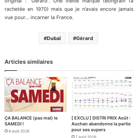
original : “Gérard”. Une vieille marque (Bongrain l’a
rachetée en 1970) mais que je n’avais encore jamais
vue pour… incarner la France.
Dubaï
Gérard
Articles similaires
ÇA BALANCE (pas mal) le
[ EXCLU ] DISTRI PRIX Août :
SAMEDI !
Auchan abandonne la partie
pour ses supers
8 août 2026
7 août 2026