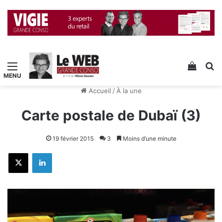
Menu
Voir v
R
Accueil
/
À la une
Carte postale de Dubaï (3)
19 février 2015
3
Moins d’une minute
X
Linkedin