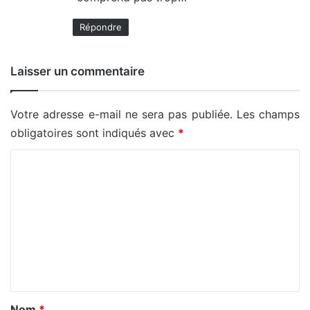
Répondre
Laisser un commentaire
Votre adresse e-mail ne sera pas publiée.
Les champs
obligatoires sont indiqués avec
*
C
o
m
m
e
n
t
a
Nom
*