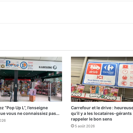
z “Pop Up L”, l’enseigne
Carrefour et le drive : heureu
que vous ne connaissiez pas…
qu’il y a les locataires-gérants
rappeler le bon sens
2026
5 août 2026