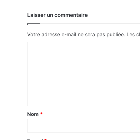
Laisser un commentaire
Votre adresse e-mail ne sera pas publiée.
Les c
C
o
m
m
e
n
t
a
Nom
*
i
r