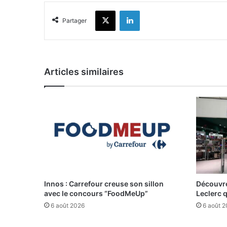
X
Linkedin
Partager
Articles similaires
Innos : Carrefour creuse son sillon
Découvre
avec le concours “FoodMeUp”
Leclerc 
6 août 2026
6 août 