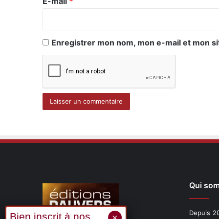
e
E-mail
*
*
Enregistrer mon nom, mon e-mail et mon si
Qui so
Depuis 20