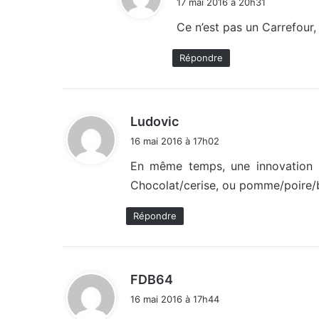
17 mai 2016 à 20h31
t
Ce n’est pas un Carrefour,
:
Répondre
d
Ludovic
i
16 mai 2016 à 17h02
t
En même temps, une innovation a
Chocolat/cerise, ou pomme/poire/b
:
Répondre
d
FDB64
i
16 mai 2016 à 17h44
t