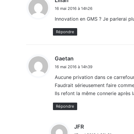
Lilian
i
16 mai 2016 à 14h26
t
Innovation en GMS ? Je parlerai pl
:
Répondre
d
Gaetan
i
16 mai 2016 à 14h39
t
Aucune privation dans ce carrefou
Faudrait sérieusement faire comme
:
Ils refont la même connerie après l
Répondre
d
JFR
i