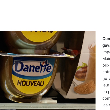
Com
gav
imp
Mai
pri
ent
(je 
leu
en p
com
les 