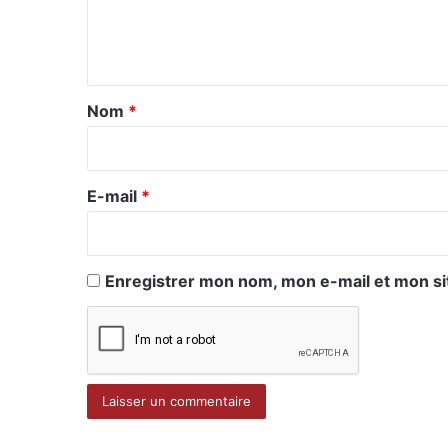
e
n
t
a
Nom
*
i
r
e
E-mail
*
*
Enregistrer mon nom, mon e-mail et mon si