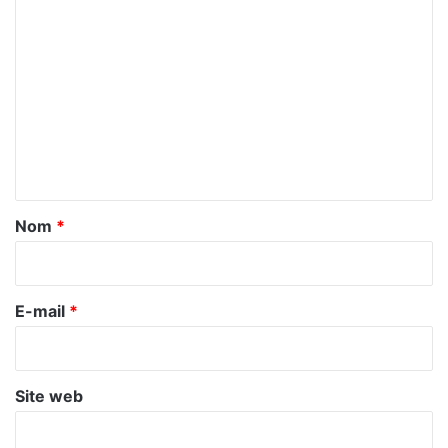
C
o
m
m
e
n
t
a
Nom
*
i
r
e
E-mail
*
*
Site web