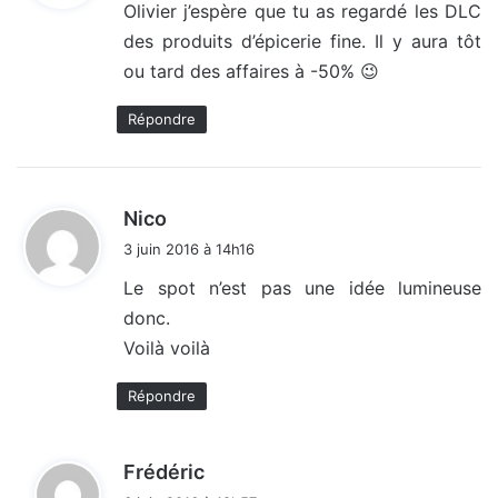
Olivier j’espère que tu as regardé les DLC
des produits d’épicerie fine. Il y aura tôt
:
ou tard des affaires à -50% 😉
Répondre
d
Nico
i
3 juin 2016 à 14h16
t
Le spot n’est pas une idée lumineuse
donc.
:
Voilà voilà
Répondre
d
Frédéric
i