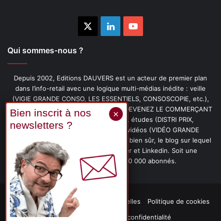
X
Linkedin
YouTube
Qui sommes-nous ?
Depuis 2002, Editions DAUVERS est un acteur de premier plan
dans l’info-retail avec une logique multi-médias inédite : veille
(VIGIE GRANDE CONSO, LES ESSENTIELS, CONSOSCOPIE, etc.),
livres (PENSER-CLIENT, IMAGE-PRIX, DEVENEZ LE COMMERÇANT
PRÉFÉRÉ DE VOS CLIENTS, etc.), études (DISTRI PRIX,
PROMOFLASH, DRIVE INSIGHTS), vidéos (VIDÉO GRANDE
CONSO), podcasts (CAFÉ CONSO) et, bien sûr, le blog sur lequel
vous êtes, ainsi que les fils Twitter et Linkedin. Soit une
communauté de plus de 150 000 abonnés.
Mentions légales
Données personnelles
Politique de cookies
Contact
Déclaration de confidentialité