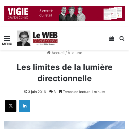
Menu
Voir v
R
Accueil
/
À la une
Les limites de la lumière
directionnelle
3 juin 2016
3
Temps de lecture 1 minute
X
Linkedin