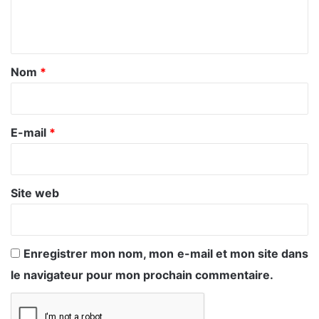
e
n
t
a
Nom
*
i
r
e
E-mail
*
*
Site web
Enregistrer mon nom, mon e-mail et mon site dans
le navigateur pour mon prochain commentaire.