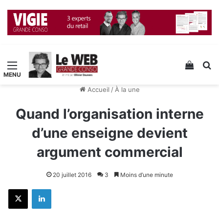
Menu
Voir v
R
Accueil
/
À la une
Quand l’organisation interne
d’une enseigne devient
argument commercial
20 juillet 2016
3
Moins d’une minute
X
Linkedin