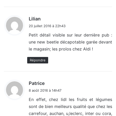
d
Lilian
i
20 juillet 2016 à 22h43
t
Petit détail visible sur leur dernière pub :
une new beetle décapotable garée devant
:
le magasin; les prolos chez Aldi !
Répondre
d
Patrice
i
8 août 2016 à 14h47
t
En effet, chez lidl les fruits et légumes
sont de bien meilleurs qualité que chez les
:
carrefour, auchan, u,leclerc, inter ou cora,