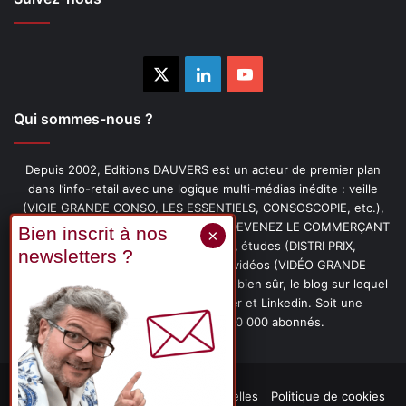
X
Linkedin
YouTube
Qui sommes-nous ?
Depuis 2002, Editions DAUVERS est un acteur de premier plan
dans l’info-retail avec une logique multi-médias inédite : veille
(VIGIE GRANDE CONSO, LES ESSENTIELS, CONSOSCOPIE, etc.),
livres (PENSER-CLIENT, IMAGE-PRIX, DEVENEZ LE COMMERÇANT
PRÉFÉRÉ DE VOS CLIENTS, etc.), études (DISTRI PRIX,
PROMOFLASH, DRIVE INSIGHTS), vidéos (VIDÉO GRANDE
CONSO), podcasts (CAFÉ CONSO) et, bien sûr, le blog sur lequel
vous êtes, ainsi que les fils Twitter et Linkedin. Soit une
communauté de plus de 150 000 abonnés.
Mentions légales
Données personnelles
Politique de cookies