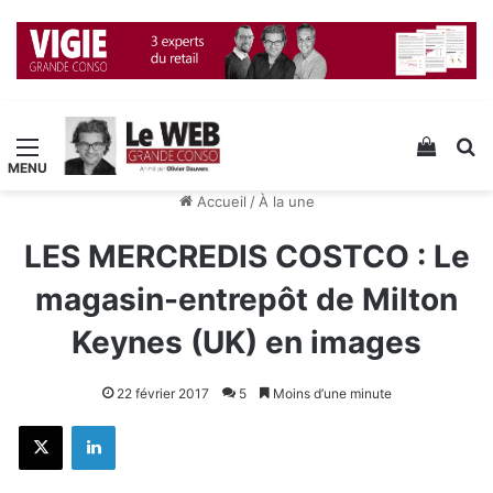
Menu
Voir v
R
Accueil
/
À la une
LES MERCREDIS COSTCO : Le
magasin-entrepôt de Milton
Keynes (UK) en images
22 février 2017
5
Moins d’une minute
X
Linkedin