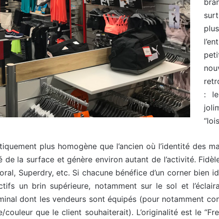
bra
surt
plu
l’en
pet
nou
ret
: l
jol
“loi
étiquement plus homogène que l’ancien où l’identité des 
é de la surface et génère environ autant de l’activité. Fi
ral, Superdry, etc. Si chacune bénéfice d’un corner bien id
tifs un brin supérieure, notamment sur le sol et l’éclairag
rminal dont les vendeurs sont équipés (pour notamment con
le/couleur que le client souhaiterait). L’originalité est le “