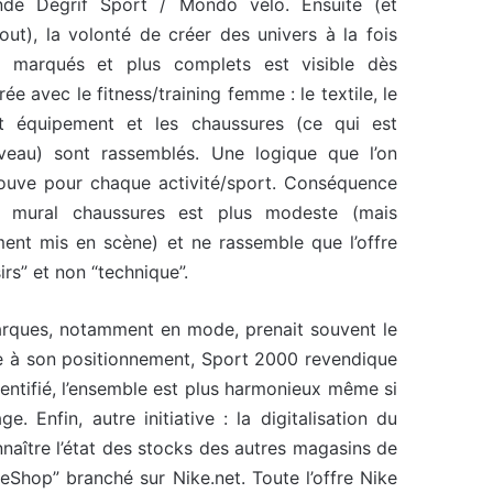
ndé Dégrif Sport / Mondo vélo. Ensuite (et
out), la volonté de créer des univers à la fois
s marqués et plus complets est visible dès
trée avec le fitness/training femme : le textile, le
it équipement et les chaussures (ce qui est
veau) sont rassemblés. Une logique que l’on
rouve pour chaque activité/sport. Conséquence
e mural chaussures est plus modeste (mais
iment mis en scène) et ne rassemble que l’offre
sirs” et non “technique”.
marques, notamment en mode, prenait souvent le
dèle à son positionnement, Sport 2000 revendique
entifié, l’ensemble est plus harmonieux même si
e. Enfin, autre initiative : la digitalisation du
naître l’état des stocks des autres magasins de
FreeShop” branché sur Nike.net. Toute l’offre Nike