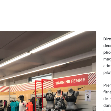
Dir
déc
pho
mag
adm
pilo
Pre
fitn
de 
dan