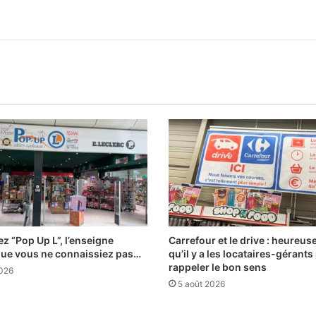
z “Pop Up L”, l’enseigne
Carrefour et le drive : heureu
que vous ne connaissiez pas…
qu’il y a les locataires-gérants
rappeler le bon sens
2026
5 août 2026