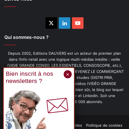
X
Linkedin
YouTube
Qui sommes-nous ?
Depuis 2002, Editions DAUVERS est un acteur de premier plan
dans l’info-retail avec une logique multi-médias inédite : veille
(VIGIE GRANDE CONSO, LES ESSENTIELS, CONSOSCOPIE, etc.),
livres (PENSER-CLIENT, IMAGE-PRIX, DEVENEZ LE COMMERÇANT
PRÉFÉRÉ DE VOS CLIENTS, etc.), études (DISTRI PRIX,
PROMOFLASH, DRIVE INSIGHTS), vidéos (VIDÉO GRANDE
CONSO), podcasts (CAFÉ CONSO) et, bien sûr, le blog sur lequel
vous êtes, ainsi que les fils Twitter et Linkedin. Soit une
communauté de plus de 150 000 abonnés.
Mentions légales
Données personnelles
Politique de cookies