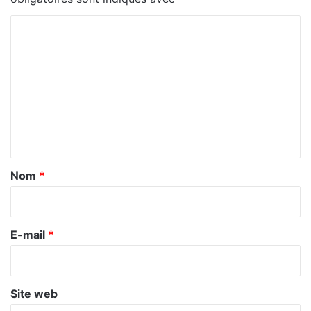
C
o
m
m
e
n
t
a
Nom
*
i
r
e
E-mail
*
*
Site web