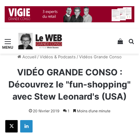
Menu
Voir v
R
Accueil
/
Vidéos & Podcasts
/
Vidéos Grande Conso
VIDÉO GRANDE CONSO :
Découvrez le "fun-shopping"
avec Stew Leonard's (USA)
20 février 2019
1
Moins d’une minute
X
Linkedin