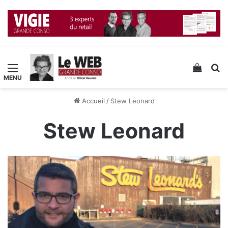
Menu
Voir v
R
Accueil
/
Stew Leonard
Stew Leonard