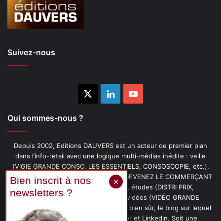
Suivez-nous
X
Linkedin
YouTube
Qui sommes-nous ?
Depuis 2002, Editions DAUVERS est un acteur de premier plan
dans l’info-retail avec une logique multi-médias inédite : veille
(VIGIE GRANDE CONSO, LES ESSENTIELS, CONSOSCOPIE, etc.),
livres (PENSER-CLIENT, IMAGE-PRIX, DEVENEZ LE COMMERÇANT
PRÉFÉRÉ DE VOS CLIENTS, etc.), études (DISTRI PRIX,
PROMOFLASH, DRIVE INSIGHTS), vidéos (VIDÉO GRANDE
CONSO), podcasts (CAFÉ CONSO) et, bien sûr, le blog sur lequel
vous êtes, ainsi que les fils Twitter et Linkedin. Soit une