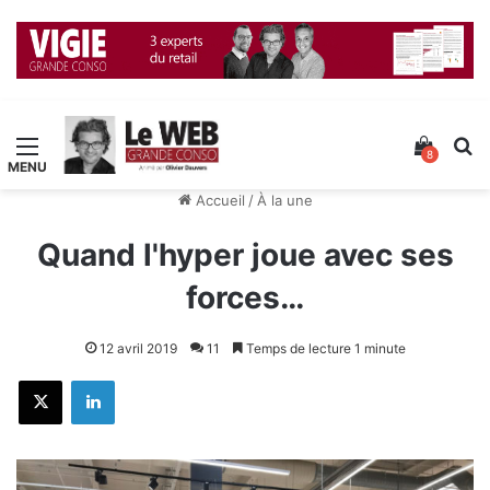
Menu
Voir v
R
8
Accueil
/
À la une
Quand l'hyper joue avec ses
forces…
12 avril 2019
11
Temps de lecture 1 minute
X
Linkedin