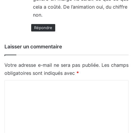
cela a coûté. De l’animation oui, du chiffre
non.
Répondre
Laisser un commentaire
Votre adresse e-mail ne sera pas publiée.
Les champs
obligatoires sont indiqués avec
*
C
o
m
m
e
n