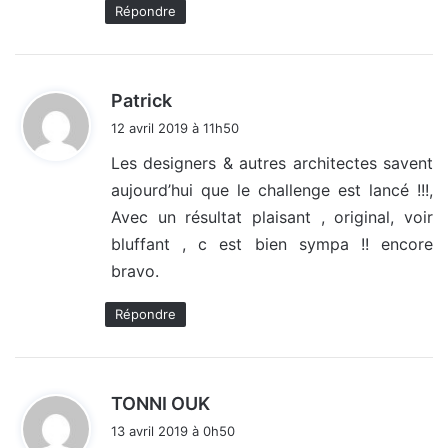
Répondre
d
Patrick
i
12 avril 2019 à 11h50
t
Les designers & autres architectes savent
aujourd’hui que le challenge est lancé !!!,
:
Avec un résultat plaisant , original, voir
bluffant , c est bien sympa !! encore
bravo.
Répondre
d
TONNI OUK
i
13 avril 2019 à 0h50
t