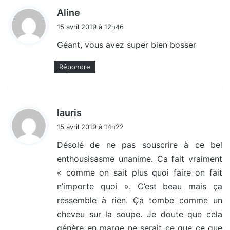
d
Aline
i
15 avril 2019 à 12h46
t
Géant, vous avez super bien bosser
:
Répondre
d
lauris
i
15 avril 2019 à 14h22
t
Désolé de ne pas souscrire à ce bel
enthousisasme unanime. Ca fait vraiment
:
« comme on sait plus quoi faire on fait
n’importe quoi ». C’est beau mais ça
ressemble à rien. Ça tombe comme un
cheveu sur la soupe. Je doute que cela
génère en marge ne serait ce que ce que