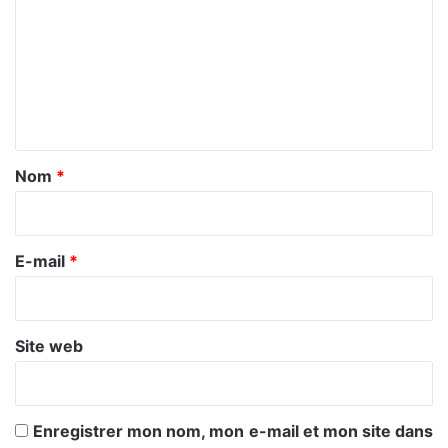
m
m
e
n
t
a
Nom
*
i
r
e
E-mail
*
*
Site web
Enregistrer mon nom, mon e-mail et mon site dans