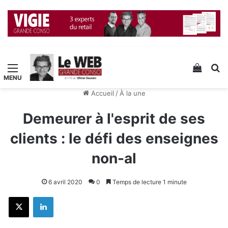
Menu
Voir v
R
Accueil
/
À la une
Demeurer à l'esprit de ses
clients : le défi des enseignes
non-al
6 avril 2020
0
Temps de lecture 1 minute
X
Linkedin