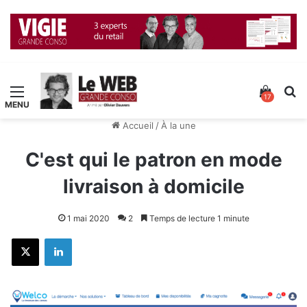
Menu
Voir v
R
17
Accueil
/
À la une
C'est qui le patron en mode
livraison à domicile
1 mai 2020
2
Temps de lecture 1 minute
X
Linkedin