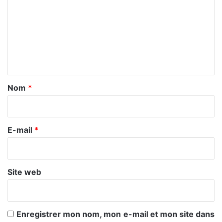
m
m
e
n
t
a
Nom
*
i
r
e
E-mail
*
*
Site web
Enregistrer mon nom, mon e-mail et mon site dans