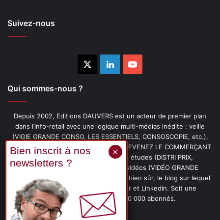
Suivez-nous
X
Linkedin
YouTube
Qui sommes-nous ?
Depuis 2002, Editions DAUVERS est un acteur de premier plan
dans l’info-retail avec une logique multi-médias inédite : veille
(VIGIE GRANDE CONSO, LES ESSENTIELS, CONSOSCOPIE, etc.),
livres (PENSER-CLIENT, IMAGE-PRIX, DEVENEZ LE COMMERÇANT
PRÉFÉRÉ DE VOS CLIENTS, etc.), études (DISTRI PRIX,
PROMOFLASH, DRIVE INSIGHTS), vidéos (VIDÉO GRANDE
CONSO), podcasts (CAFÉ CONSO) et, bien sûr, le blog sur lequel
vous êtes, ainsi que les fils Twitter et Linkedin. Soit une
communauté de plus de 150 000 abonnés.