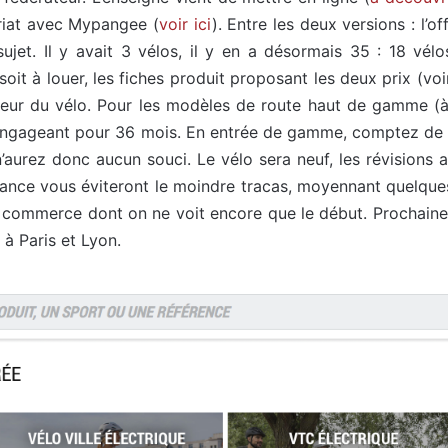
riat avec Mypangee (
voir ici
). Entre les deux versions : l’of
jet. Il y avait 3 vélos, il y en a désormais 35 : 18 vélo
soit à louer, les fiches produit proposant les deux prix (voi
aleur du vélo. Pour les modèles de route haut de gamme (
’engageant pour 36 mois. En entrée de gamme, comptez de 30
aurez donc aucun souci. Le vélo sera neuf, les révisions a
ance vous éviteront le moindre tracas, moyennant quelques 
” du commerce dont on ne voit encore que le début. Prochain
 à Paris et Lyon.