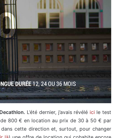
 Decathlon.
L’été dernier, j’avais révélé
ici
le test
r de 800 € en location au prix de 30 à 50 € par
 dans cette direction et, surtout, pour changer
r là
) une offre de location qui cohabite encore