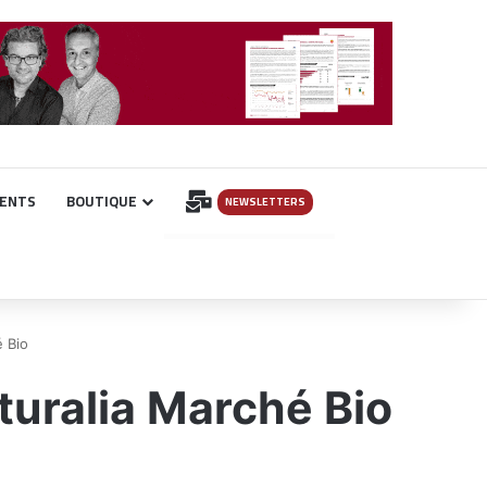
INSCRIPTION
ENTS
BOUTIQUE
NEWSLETTERS
é Bio
aturalia Marché Bio