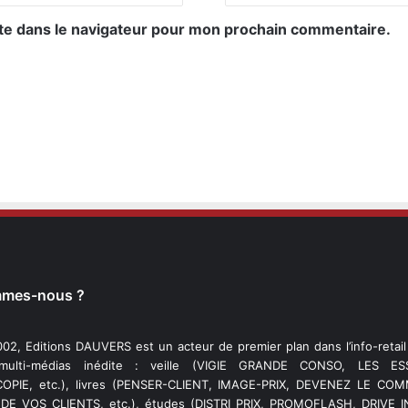
te dans le navigateur pour mon prochain commentaire.
mmes-nous ?
02, Editions DAUVERS est un acteur de premier plan dans l’info-retai
 multi-médias inédite : veille (VIGIE GRANDE CONSO, LES ESS
PIE, etc.), livres (PENSER-CLIENT, IMAGE-PRIX, DEVENEZ LE C
DE VOS CLIENTS, etc.), études (DISTRI PRIX, PROMOFLASH, DRIVE I