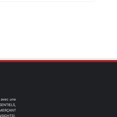
l avec une
ENTIELS,
OMMERÇANT
NSIGHTS),