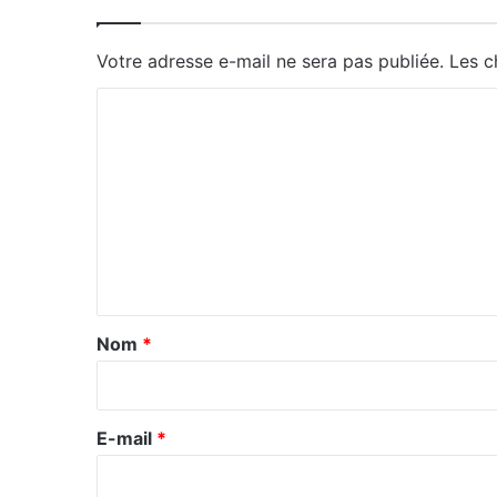
Votre adresse e-mail ne sera pas publiée.
Les c
C
o
m
m
e
n
t
a
Nom
*
i
r
e
E-mail
*
*