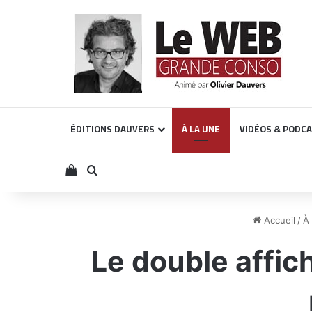
ÉDITIONS DAUVERS
À LA UNE
VIDÉOS & PODC
Voir votre panier
Rechercher
Accueil
/
À 
Le double affic