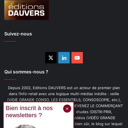
Suivez-nous
X
Linkedin
YouTube
Qui sommes-nous ?
Depuis 2002, Editions DAUVERS est un acteur de premier plan
dans l’info-retail avec une logique multi-médias inédite : veille
(VIGIE GRANDE CONSO, LES ESSENTIELS, CONSOSCOPIE, etc.),
livres (PENSER-CLIENT, IMAGE-PRIX, DEVENEZ LE COMMERÇANT
PRÉFÉRÉ DE VOS CLIENTS, etc.), études (DISTRI PRIX,
PROMOFLASH, DRIVE INSIGHTS), vidéos (VIDÉO GRANDE
CONSO), podcasts (CAFÉ CONSO) et, bien sûr, le blog sur lequel