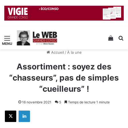
Menu
Voir v
R
Accueil
/
À la une
Assortiment : soyez des
“chasseurs”, pas de simples
“cueilleurs” !
16 novembre 2021
5
Temps de lecture 1 minute
X
Linkedin