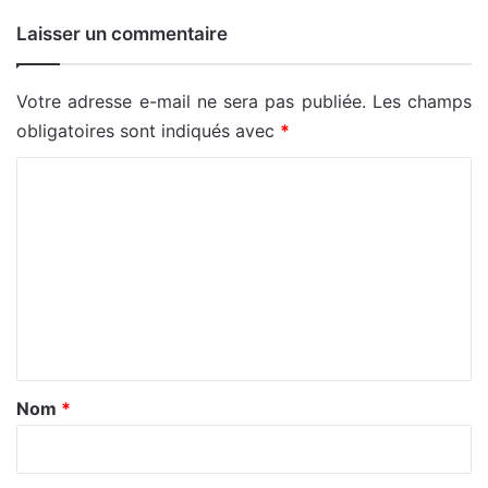
Laisser un commentaire
Votre adresse e-mail ne sera pas publiée.
Les champs
obligatoires sont indiqués avec
*
C
o
m
m
e
n
t
a
Nom
*
i
r