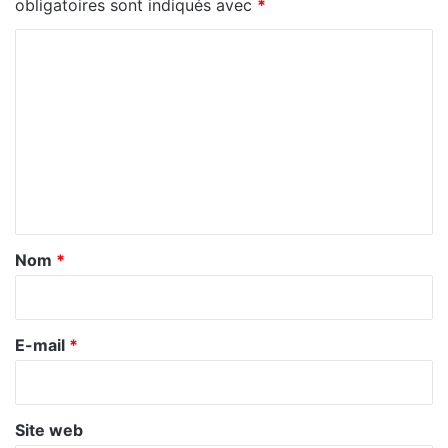
obligatoires sont indiqués avec
*
C
o
m
m
e
n
t
a
Nom
*
i
r
e
E-mail
*
*
Site web