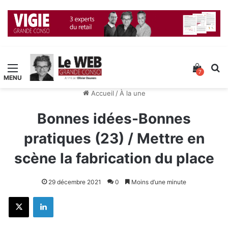
Menu
Voir v
R
7
Accueil
/
À la une
Bonnes idées-Bonnes
pratiques (23) / Mettre en
scène la fabrication du place
29 décembre 2021
0
Moins d’une minute
X
Linkedin