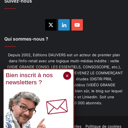
Suivez-nous
X
Linkedin
YouTube
Qui sommes-nous ?
Depuis 2002, Editions DAUVERS est un acteur de premier plan
dans l’info-retail avec une logique multi-médias inédite : veille
(VIGIE GRANDE CONSO, LES ESSENTIELS, CONSOSCOPIE, etc.),
livres (PENSER-CLIENT, IMAGE-PRIX, DEVENEZ LE COMMERÇANT
PRÉFÉRÉ DE VOS CLIENTS, etc.), études (DISTRI PRIX,
PROMOFLASH, DRIVE INSIGHTS), vidéos (VIDÉO GRANDE
CONSO), podcasts (CAFÉ CONSO) et, bien sûr, le blog sur lequel
vous êtes, ainsi que les fils Twitter et Linkedin. Soit une
communauté de plus de 150 000 abonnés.
Mentions légales
Données personnelles
Politique de cookies