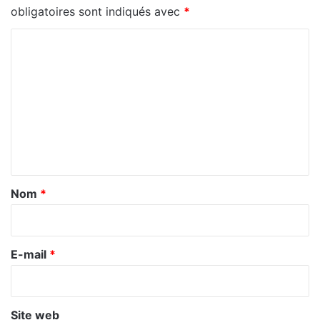
obligatoires sont indiqués avec
*
C
o
m
m
e
n
t
a
Nom
*
i
r
e
E-mail
*
*
Site web