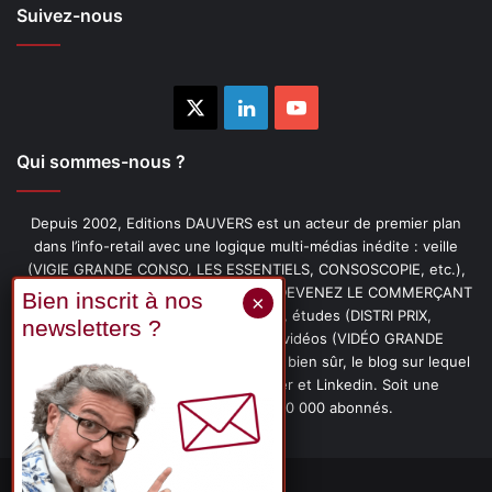
Suivez-nous
X
Linkedin
YouTube
Qui sommes-nous ?
Depuis 2002, Editions DAUVERS est un acteur de premier plan
dans l’info-retail avec une logique multi-médias inédite : veille
(VIGIE GRANDE CONSO, LES ESSENTIELS, CONSOSCOPIE, etc.),
livres (PENSER-CLIENT, IMAGE-PRIX, DEVENEZ LE COMMERÇANT
PRÉFÉRÉ DE VOS CLIENTS, etc.), études (DISTRI PRIX,
PROMOFLASH, DRIVE INSIGHTS), vidéos (VIDÉO GRANDE
CONSO), podcasts (CAFÉ CONSO) et, bien sûr, le blog sur lequel
vous êtes, ainsi que les fils Twitter et Linkedin. Soit une
communauté de plus de 150 000 abonnés.