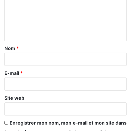
m
m
e
n
t
a
Nom
*
i
r
e
E-mail
*
*
Site web
Enregistrer mon nom, mon e-mail et mon site dans