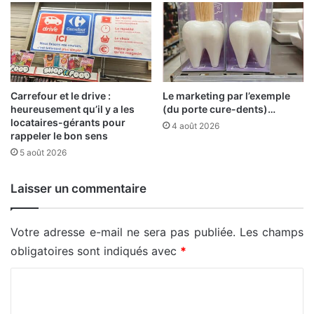
Carrefour et le drive :
Le marketing par l’exemple
heureusement qu’il y a les
(du porte cure-dents)…
locataires-gérants pour
4 août 2026
rappeler le bon sens
5 août 2026
Laisser un commentaire
Votre adresse e-mail ne sera pas publiée.
Les champs
obligatoires sont indiqués avec
*
C
o