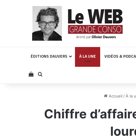
ÉDITIONS DAUVERS
À LA UNE
VIDÉOS & PODC
Voir votre panier
Rechercher
Accueil
/
À la 
Chiffre d’affai
lour