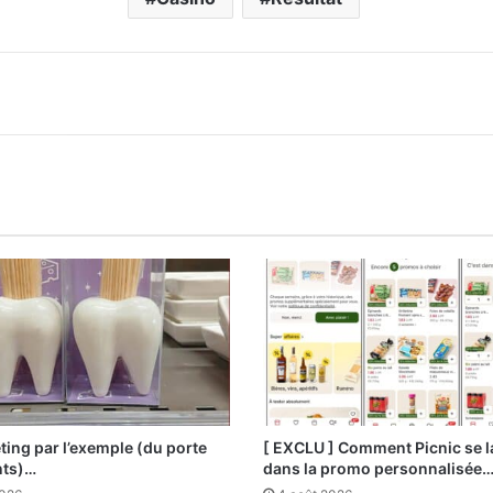
ting par l’exemple (du porte
[ EXCLU ] Comment Picnic se 
nts)…
dans la promo personnalisée