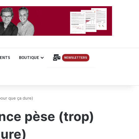
INSCRIPTION
ENTS
BOUTIQUE
NEWSLETTERS
pour que ça dure)
ance pèse (trop)
dure)