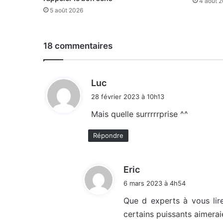
4 août 
5 août 2026
18 commentaires
d
Luc
i
28 février 2023 à 10h13
t
Mais quelle surrrrrprise ^^
:
Répondre
d
Eric
i
6 mars 2023 à 4h54
t
Que d experts à vous lir
certains puissants aimerai
: