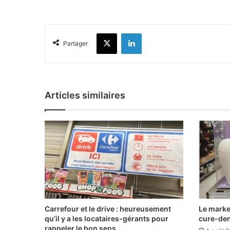
X
Linkedin
Partager
Articles similaires
Carrefour et le drive : heureusement
Le marke
qu’il y a les locataires-gérants pour
cure-de
rappeler le bon sens