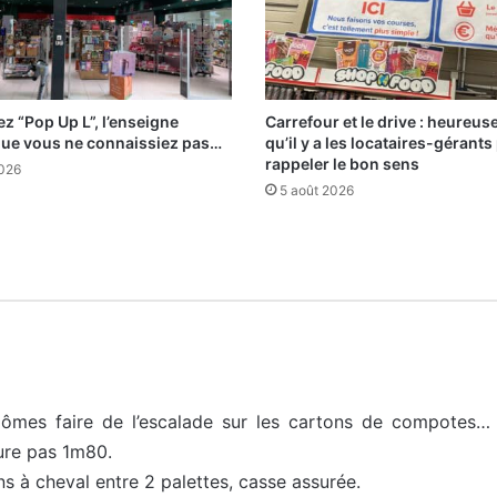
z “Pop Up L”, l’enseigne
Carrefour et le drive : heureu
que vous ne connaissiez pas…
qu’il y a les locataires-gérants
rappeler le bon sens
2026
5 août 2026
ômes faire de l’escalade sur les cartons de compotes… ou
ure pas 1m80.
s à cheval entre 2 palettes, casse assurée.