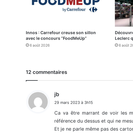
Innos : Carrefour creuse son sillon
Découvre
avec le concours “FoodMeUp”
Leclerc 
6 août 2026
6 août 
12 commentaires
d
jb
i
29 mars 2023 à 3h15
t
Ca va être marrant de voir les m
référence du dessus et qui ne mes
:
Et je ne parle même pas des carton