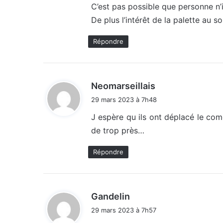
C’est pas possible que personne n’
De plus l’intérêt de la palette au s
Répondre
d
Neomarseillais
i
29 mars 2023 à 7h48
t
J espère qu ils ont déplacé le come
de trop près…
:
Répondre
d
Gandelin
i
29 mars 2023 à 7h57
t