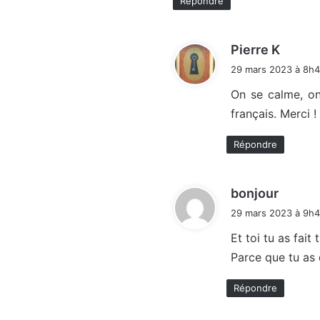
Répondre
d
Pierre K
i
29 mars 2023 à 8h
t
On se calme, on 
français. Merci !
:
Répondre
d
bonjour
i
29 mars 2023 à 9h4
t
Et toi tu as fait
Parce que tu as 
:
Répondre