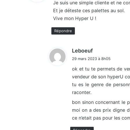
Je suis une simple cliente et ne con
Et je déteste ces palettes au sol.
:
Vive mon Hyper U !
Répondre
d
Leboeuf
i
29 mars 2023 à 8h05
t
ok et tu te permets de ven
vendeur de son hyperU com
:
tu es le genre de personn
raconter.
bon sinon concernant le p
moi on a des prix digne de
ce n’etait pas pour les co