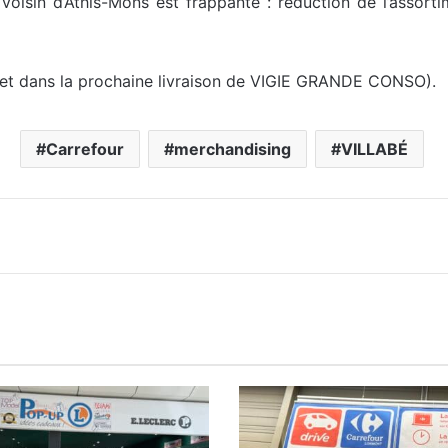
 voisin d’Athis-Mons est frappante : réduction de l’asso
let dans la prochaine livraison de VIGIE GRANDE CONSO).
Carrefour
merchandising
VILLABÉ