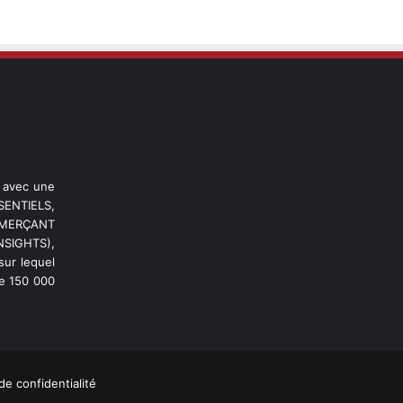
l avec une
ENTIELS,
OMMERÇANT
NSIGHTS),
ur lequel
de 150 000
de confidentialité