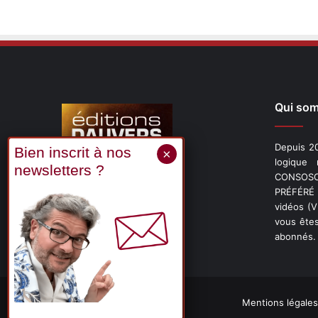
Qui so
Depuis 20
logique
CONSOSCO
Suivez-nous
PRÉFÉRÉ 
vidéos (
vous êtes
abonnés.
X
Linkedin
YouTube
Mentions légales