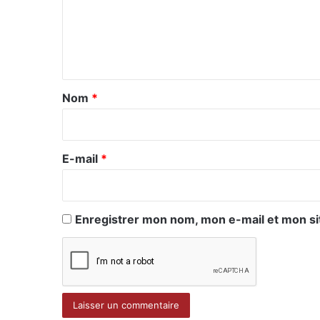
m
e
n
t
a
Nom
*
i
r
e
E-mail
*
*
Enregistrer mon nom, mon e-mail et mon si