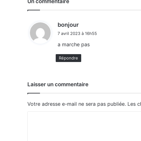
Un commentaire
d
bonjour
i
7 avril 2023 à 16h55
t
a marche pas
:
Répondre
Laisser un commentaire
Votre adresse e-mail ne sera pas publiée.
Les c
C
o
m