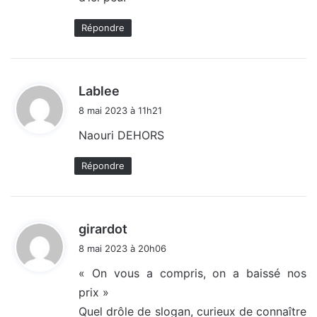
Répondre
d
Lablee
i
8 mai 2023 à 11h21
t
Naouri DEHORS
:
Répondre
d
girardot
i
8 mai 2023 à 20h06
t
« On vous a compris, on a baissé nos
prix »
:
Quel drôle de slogan, curieux de connaître