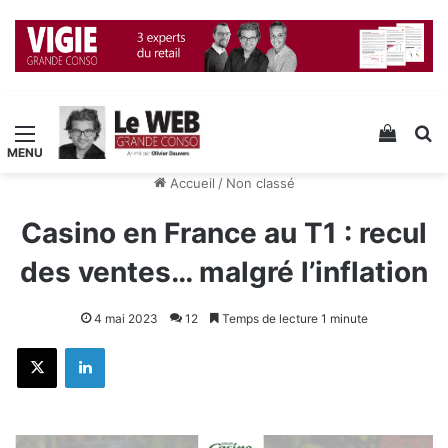
Menu
Voir v
R
Accueil
/
Non classé
Casino en France au T1 : recul
des ventes… malgré l’inflation
4 mai 2023
12
Temps de lecture 1 minute
X
Linkedin