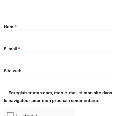
e
n
t
a
Nom
*
i
r
e
E-mail
*
*
Site web
Enregistrer mon nom, mon e-mail et mon site dans
le navigateur pour mon prochain commentaire.