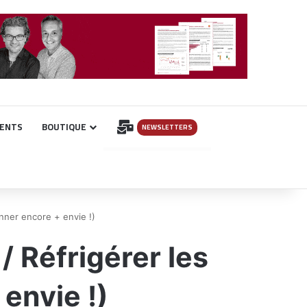
INSCRIPTION
ENTS
BOUTIQUE
NEWSLETTERS
nner encore + envie !)
 Réfrigérer les
envie !)