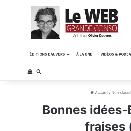
ÉDITIONS DAUVERS
À LA UNE
VIDÉOS & PODC
Voir votre panier
Rechercher
Accueil
/
Non class
Bonnes idées-B
fraises