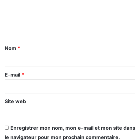
m
e
n
t
a
Nom
*
i
r
e
E-mail
*
*
Site web
Enregistrer mon nom, mon e-mail et mon site dans
le navigateur pour mon prochain commentaire.