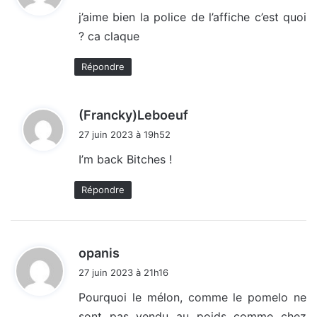
t
j’aime bien la police de l’affiche c’est quoi
? ca claque
:
Répondre
d
(Francky)Leboeuf
i
27 juin 2023 à 19h52
t
I’m back Bitches !
:
Répondre
d
opanis
i
27 juin 2023 à 21h16
t
Pourquoi le mélon, comme le pomelo ne
sont pas vendu au poids comme chez
: