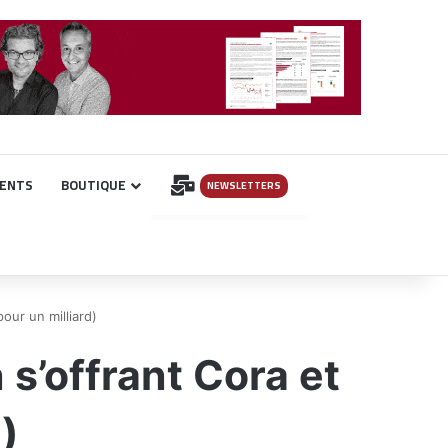
INSCRIPTION
ENTS
BOUTIQUE
NEWSLETTERS
our un milliard)
 s’offrant Cora et
)