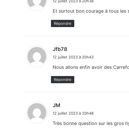
12 juillet 2023 à 20h38
t
Et surtout bon courage à tous les s
:
Répondre
d
Jfb78
i
12 juillet 2023 à 20h43
t
Nous allons enfin avoir des Carrefou
:
Répondre
d
JM
i
12 juillet 2023 à 20h48
t
Très bonne question sur les gros 