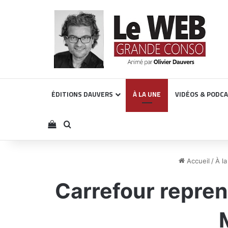
ÉDITIONS DAUVERS
À LA UNE
VIDÉOS & PODC
Voir votre panier
Rechercher
Accueil
/
À l
Carrefour reprend