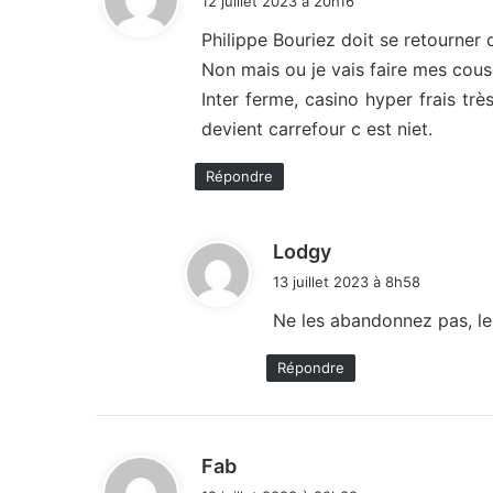
12 juillet 2023 à 20h16
t
Philippe Bouriez doit se retourner
Non mais ou je vais faire mes cou
:
Inter ferme, casino hyper frais tr
devient carrefour c est niet.
Répondre
d
Lodgy
i
13 juillet 2023 à 8h58
t
Ne les abandonnez pas, le
:
Répondre
d
Fab
i