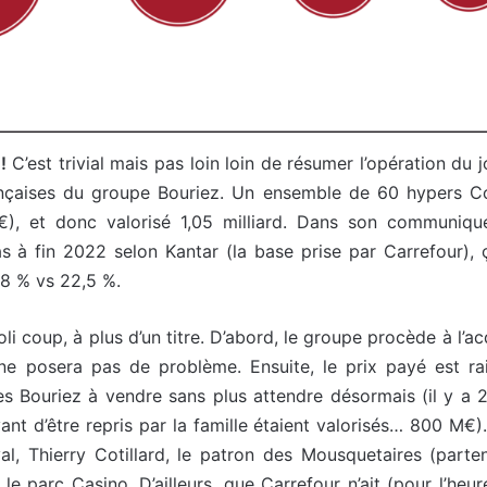
!
C’est trivial mais pas loin loin de résumer l’opération du
rançaises du groupe Bouriez. Un ensemble de 60 hypers Cor
), et donc valorisé 1,05 milliard. Dans son communiqué
cas à fin 2022 selon Kantar (la base prise par Carrefour),
,8 % vs 22,5 %.
li coup, à plus d’un titre. D’abord, le groupe procède à l’acqu
 ne posera pas de problème. Ensuite, le prix payé est r
les Bouriez à vendre sans plus attendre désormais (il y a 
nt d’être repris par la famille étaient valorisés… 800 M€)
al, Thierry Cotillard, le patron des Mousquetaires (parte
e parc Casino. D’ailleurs, que Carrefour n’ait (pour l’heure