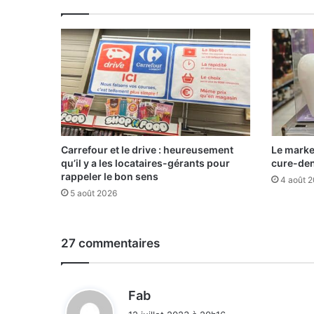
Carrefour et le drive : heureusement
Le marke
qu’il y a les locataires-gérants pour
cure-de
rappeler le bon sens
4 août 
5 août 2026
27 commentaires
d
Fab
i