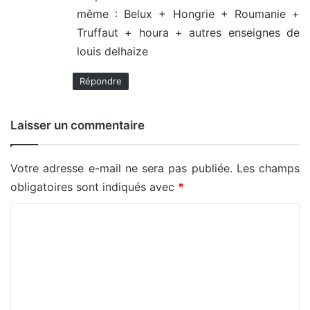
même : Belux + Hongrie + Roumanie +
:
Truffaut + houra + autres enseignes de
louis delhaize
Répondre
Laisser un commentaire
Votre adresse e-mail ne sera pas publiée.
Les champs
obligatoires sont indiqués avec
*
C
o
m
m
e