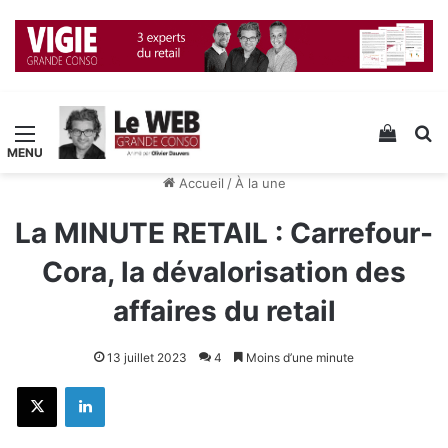
Menu
Voir v
R
Accueil
/
À la une
La MINUTE RETAIL : Carrefour-
Cora, la dévalorisation des
affaires du retail
13 juillet 2023
4
Moins d’une minute
X
Linkedin