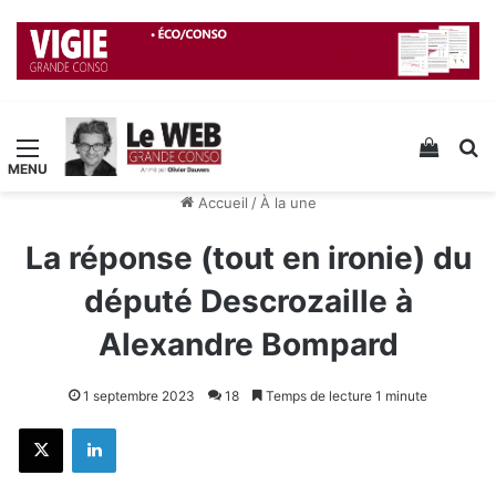
Menu
Voir v
R
Accueil
/
À la une
La réponse (tout en ironie) du
député Descrozaille à
Alexandre Bompard
1 septembre 2023
18
Temps de lecture 1 minute
X
Linkedin