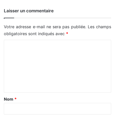
Laisser un commentaire
Votre adresse e-mail ne sera pas publiée.
Les champs
obligatoires sont indiqués avec
*
C
o
m
m
e
n
t
a
Nom
*
i
r