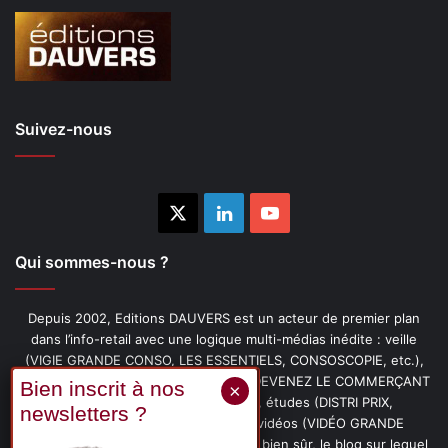
Suivez-nous
X
Linkedin
YouTube
Qui sommes-nous ?
Depuis 2002, Editions DAUVERS est un acteur de premier plan
dans l’info-retail avec une logique multi-médias inédite : veille
(VIGIE GRANDE CONSO, LES ESSENTIELS, CONSOSCOPIE, etc.),
livres (PENSER-CLIENT, IMAGE-PRIX, DEVENEZ LE COMMERÇANT
PRÉFÉRÉ DE VOS CLIENTS, etc.), études (DISTRI PRIX,
PROMOFLASH, DRIVE INSIGHTS), vidéos (VIDÉO GRANDE
CONSO), podcasts (CAFÉ CONSO) et, bien sûr, le blog sur lequel