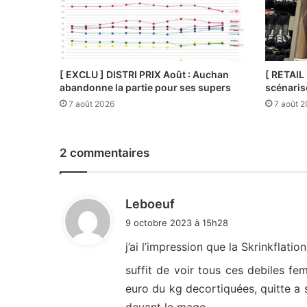
[ EXCLU ] DISTRI PRIX Août : Auchan
[ RETAIL
abandonne la partie pour ses supers
scénaris
7 août 2026
7 août 
2 commentaires
d
Leboeuf
i
9 octobre 2023 à 15h28
t
j’ai l’impression que la Skrinkflati
:
suffit de voir tous ces debiles f
euro du kg decortiquées, quitte a