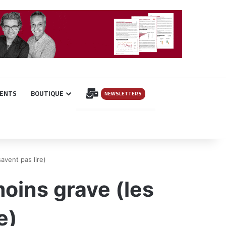
INSCRIPTION
ENTS
BOUTIQUE
NEWSLETTERS
savent pas lire)
moins grave (les
e)