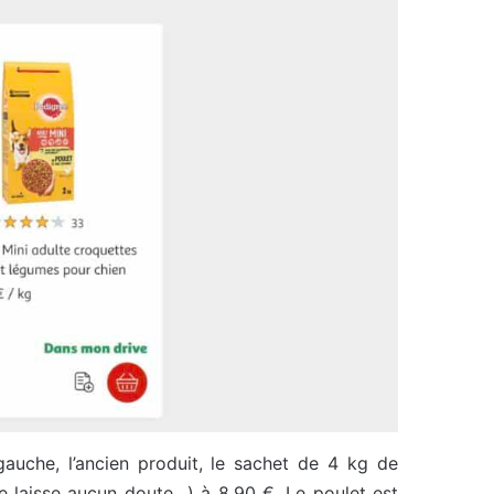
auche, l’ancien produit, le sachet de 4 kg de
e laisse aucun doute…) à 8,90 €. Le poulet est