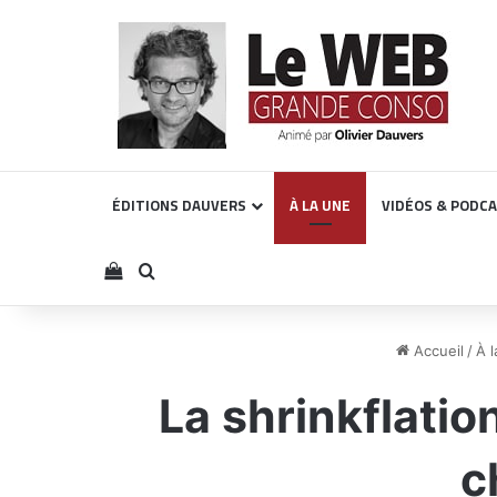
ÉDITIONS DAUVERS
À LA UNE
VIDÉOS & PODC
Voir votre panier
Rechercher
Accueil
/
À 
La shrinkflatio
c