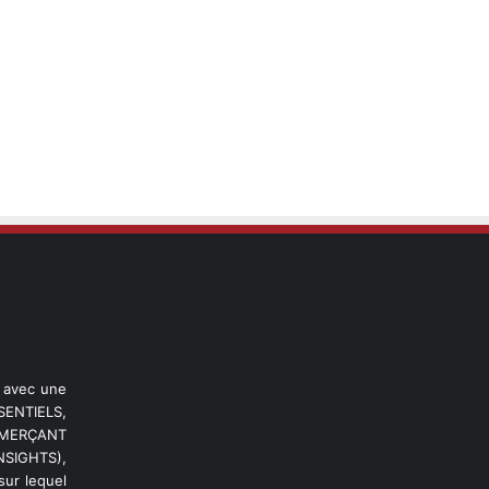
l avec une
ENTIELS,
OMMERÇANT
NSIGHTS),
ur lequel