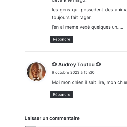
devant le mago.
les gens qui possedent des anima
toujours fait rager.
j’en ai meme vexé quelques un…..
Répondre
d
🐶 Audrey Toutou 🐶
i
9 octobre 2023 à 15h30
t
Moi mon chien il sait lire, mon chie
:
Répondre
Laisser un commentaire