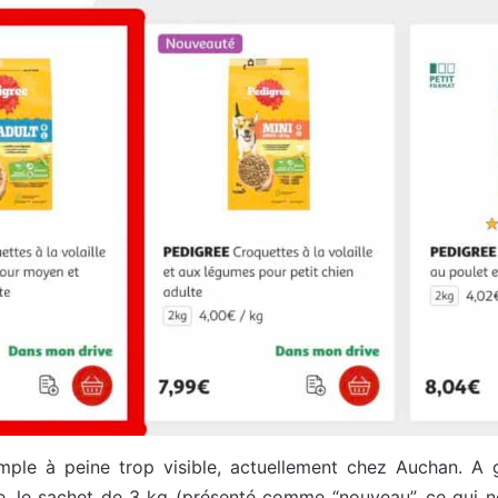
mple à peine trop visible, actuellement chez Auchan. A g
te, le sachet de 3 kg (présenté comme “nouveau”, ce qui n