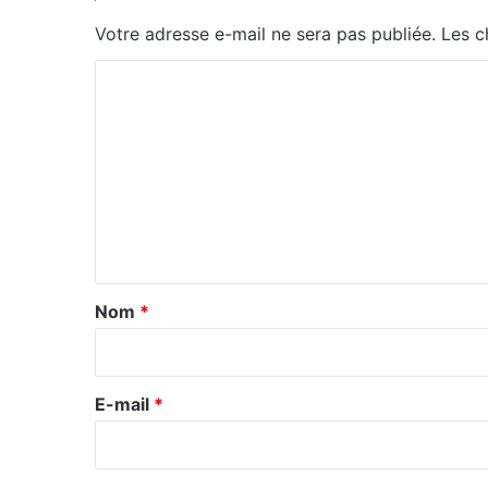
Votre adresse e-mail ne sera pas publiée.
Les c
C
o
m
m
e
n
t
a
Nom
*
i
r
e
E-mail
*
*