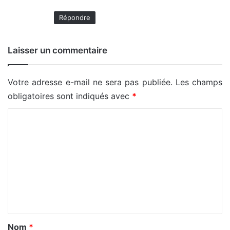
Répondre
Laisser un commentaire
Votre adresse e-mail ne sera pas publiée.
Les champs
obligatoires sont indiqués avec
*
C
o
m
m
e
n
t
a
Nom
*