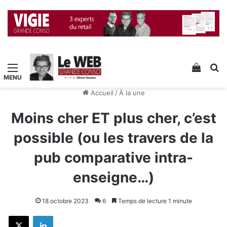
Menu
Voir v
R
Accueil
/
À la une
Moins cher ET plus cher, c’est
possible (ou les travers de la
pub comparative intra-
enseigne…)
18 octobre 2023
6
Temps de lecture 1 minute
X
Linkedin