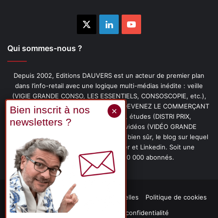
X
Linkedin
YouTube
Qui sommes-nous ?
Depuis 2002, Editions DAUVERS est un acteur de premier plan
dans l’info-retail avec une logique multi-médias inédite : veille
(VIGIE GRANDE CONSO, LES ESSENTIELS, CONSOSCOPIE, etc.),
livres (PENSER-CLIENT, IMAGE-PRIX, DEVENEZ LE COMMERÇANT
PRÉFÉRÉ DE VOS CLIENTS, etc.), études (DISTRI PRIX,
PROMOFLASH, DRIVE INSIGHTS), vidéos (VIDÉO GRANDE
CONSO), podcasts (CAFÉ CONSO) et, bien sûr, le blog sur lequel
vous êtes, ainsi que les fils Twitter et Linkedin. Soit une
communauté de plus de 150 000 abonnés.
Mentions légales
Données personnelles
Politique de cookies
Contact
Déclaration de confidentialité