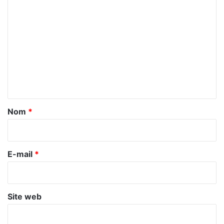
C
o
m
m
e
n
t
a
Nom
*
i
r
e
E-mail
*
*
Site web