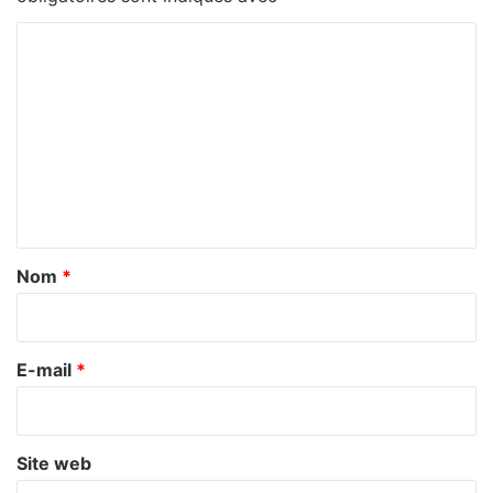
C
o
m
m
e
n
t
a
Nom
*
i
r
e
E-mail
*
*
Site web