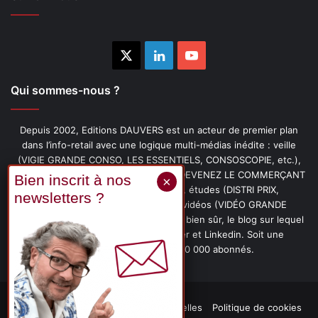
X
Linkedin
YouTube
Qui sommes-nous ?
Depuis 2002, Editions DAUVERS est un acteur de premier plan
dans l’info-retail avec une logique multi-médias inédite : veille
(VIGIE GRANDE CONSO, LES ESSENTIELS, CONSOSCOPIE, etc.),
livres (PENSER-CLIENT, IMAGE-PRIX, DEVENEZ LE COMMERÇANT
PRÉFÉRÉ DE VOS CLIENTS, etc.), études (DISTRI PRIX,
PROMOFLASH, DRIVE INSIGHTS), vidéos (VIDÉO GRANDE
CONSO), podcasts (CAFÉ CONSO) et, bien sûr, le blog sur lequel
vous êtes, ainsi que les fils Twitter et Linkedin. Soit une
communauté de plus de 150 000 abonnés.
Mentions légales
Données personnelles
Politique de cookies