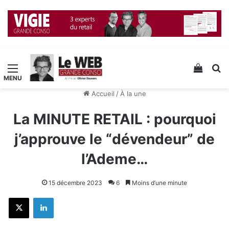
Menu
Voir v
R
Accueil
/
À la une
La MINUTE RETAIL : pourquoi
j’approuve le “dévendeur” de
l’Ademe…
15 décembre 2023
6
Moins d’une minute
X
Linkedin