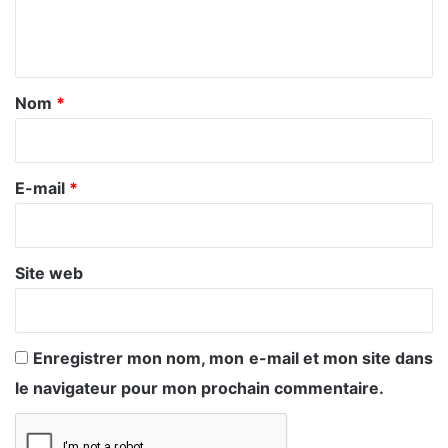
e
n
t
a
Nom
*
i
r
e
E-mail
*
*
Site web
Enregistrer mon nom, mon e-mail et mon site dans
le navigateur pour mon prochain commentaire.