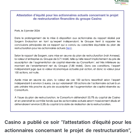
Casino a publié ce soir “l’attestation d’équité pour les
actionnaires concernant le projet de restructuration”,