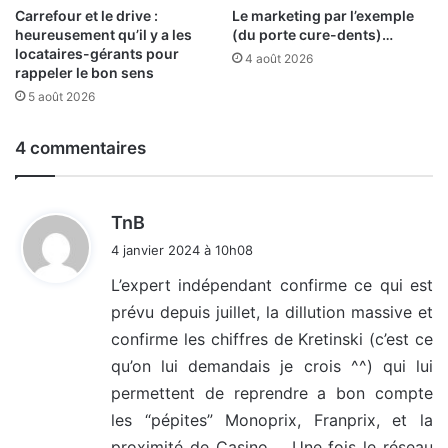
Carrefour et le drive :
Le marketing par l’exemple
heureusement qu’il y a les
(du porte cure-dents)…
locataires-gérants pour
4 août 2026
rappeler le bon sens
5 août 2026
4 commentaires
d
TnB
i
4 janvier 2024 à 10h08
t
L’expert indépendant confirme ce qui est
prévu depuis juillet, la dillution massive et
:
confirme les chiffres de Kretinski (c’est ce
qu’on lui demandais je crois ^^) qui lui
permettent de reprendre a bon compte
les “pépites” Monoprix, Franprix, et la
proximité de Casino…. Une fois le réseau