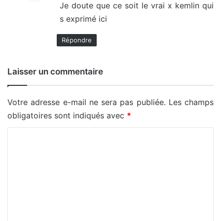
Je doute que ce soit le vrai x kemlin qui
s exprimé ici
:
Répondre
Laisser un commentaire
Votre adresse e-mail ne sera pas publiée.
Les champs
obligatoires sont indiqués avec
*
C
o
m
m
e
n