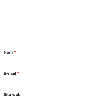
o
m
m
e
n
t
a
Nom
*
i
r
e
E-mail
*
*
Site web