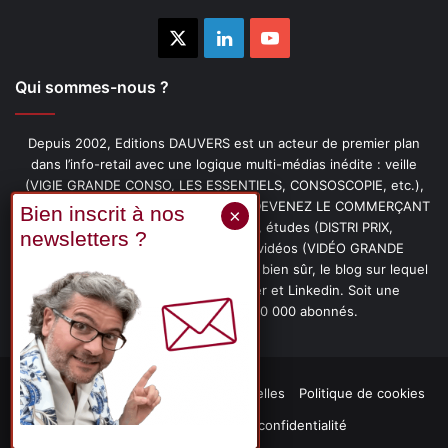
X
Linkedin
YouTube
Qui sommes-nous ?
Depuis 2002, Editions DAUVERS est un acteur de premier plan
dans l’info-retail avec une logique multi-médias inédite : veille
(VIGIE GRANDE CONSO, LES ESSENTIELS, CONSOSCOPIE, etc.),
livres (PENSER-CLIENT, IMAGE-PRIX, DEVENEZ LE COMMERÇANT
PRÉFÉRÉ DE VOS CLIENTS, etc.), études (DISTRI PRIX,
PROMOFLASH, DRIVE INSIGHTS), vidéos (VIDÉO GRANDE
CONSO), podcasts (CAFÉ CONSO) et, bien sûr, le blog sur lequel
vous êtes, ainsi que les fils Twitter et Linkedin. Soit une
communauté de plus de 150 000 abonnés.
Mentions légales
Données personnelles
Politique de cookies
Contact
Déclaration de confidentialité