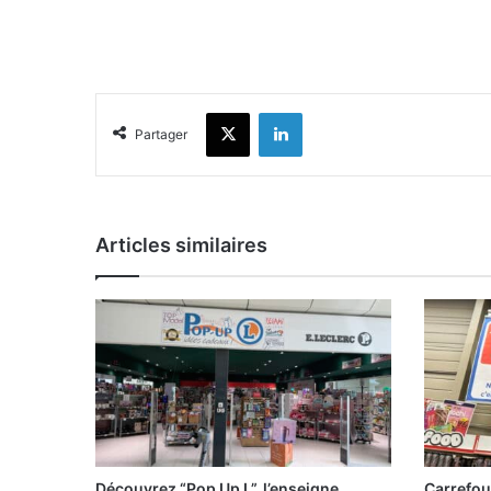
X
Linkedin
Partager
Articles similaires
Découvrez “Pop Up L”, l’enseigne
Carrefou