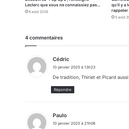
Leclerc que vous ne connaissiez pas…
qu’il y a
rappeler
6 août 2026
5 août 
4 commentaires
d
Cédric
i
10 janvier 2025 à 13h23
t
De tradition, Thiriet et Picard auss
:
Répondre
d
Paulo
i
10 janvier 2025 à 21h08
t