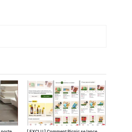
 porte
[ EXCLU ] Comment Picnic se lance