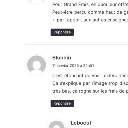
Pour Grand Frais, en quoi leur offr
Peut-être perçu comme haut de gam
:
+ par rapport aux autres enseigne
Répondre
d
Blondin
i
11 janvier 2025 à 22h52
t
C’est étonnant de voir Leclerc déc
Ça s’explique par l’image trop dis
:
très bas, ça rogne sur les frais d
Répondre
d
Leboeuf
i