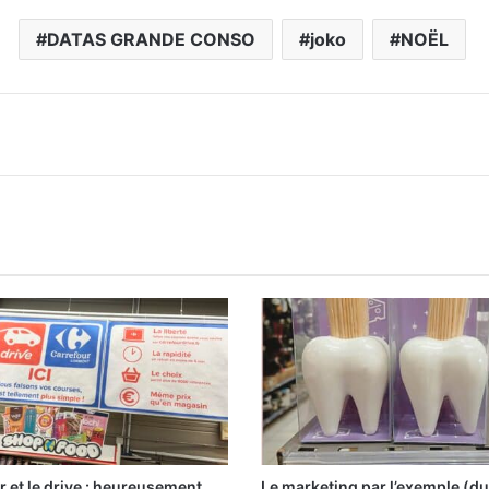
DATAS GRANDE CONSO
joko
NOËL
r et le drive : heureusement
Le marketing par l’exemple (du