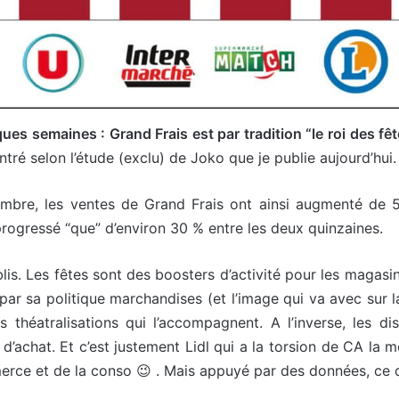
ques semaines : Grand Frais est par tradition “le roi des fêt
tré selon l’étude (exclu) de Joko que je publie aujourd’hui.
embre, les ventes de Grand Frais ont ainsi augmenté de
 progressé “que” d’environ 30 % entre les deux quinzaines.
blis. Les fêtes sont des boosters d’activité pour les magasin
 par sa politique marchandises (et l’image qui va avec sur l
s théatralisations qui l’accompagnent. A l’inverse, les di
’achat. Et c’est justement Lidl qui a la torsion de CA la 
rce et de la conso 😉 . Mais appuyé par des données, ce q