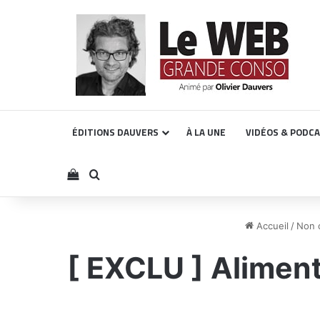
ÉDITIONS DAUVERS
À LA UNE
VIDÉOS & PODC
Voir votre panier
Rechercher
Accueil
/
Non 
[ EXCLU ] Alimenta