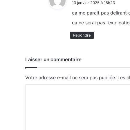
13 janvier 2025 à 18h23
t
ca me parait pas delirant
:
ca ne serai pas l’explicati
Répondre
Laisser un commentaire
Votre adresse e-mail ne sera pas publiée.
Les c
C
o
m
m
e