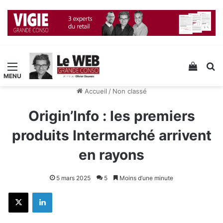
Menu
Voir v
R
Accueil
/
Non classé
Origin’Info : les premiers
produits Intermarché arrivent
en rayons
5 mars 2025
5
Moins d’une minute
X
Linkedin