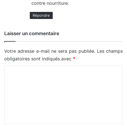
contre nourriture.
Répondre
Laisser un commentaire
Votre adresse e-mail ne sera pas publiée.
Les champs
obligatoires sont indiqués avec
*
C
o
m
m
e
n
t