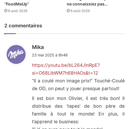
“FoodMeUp”
ne connaissiez pas…
6 août 2026
6 août 2026
2 commentaires
d
Mika
i
23 mai 2025 à 8h46
t
https://youtu.be/bL264JInRpE?
si=O68LlbWM7h68HAOs&t=12
:
“Il a coulé mon image prix!” Touché-Coulé
de OD, on peut y jouer presque partout!
Il est bon mon Olivier, il est très bon! Il
distribue des ‘tapes’ de bon père de
famille à tout le monde! En plus, il
t’apprend le business: