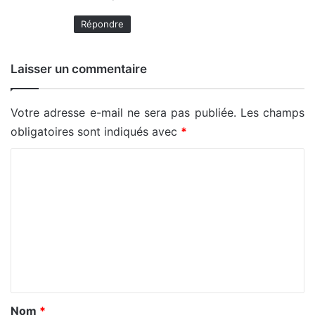
Répondre
Laisser un commentaire
Votre adresse e-mail ne sera pas publiée.
Les champs
obligatoires sont indiqués avec
*
C
o
m
m
e
n
t
a
Nom
*