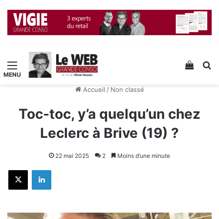
Menu
Voir v
R
Accueil
/
Non classé
Toc-toc, y’a quelqu’un chez
Leclerc à Brive (19) ?
22 mai 2025
2
Moins d’une minute
X
Linkedin