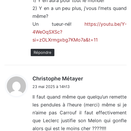
1) Y en aura pour tout le monde!
2) Y en a un peu plus, j’vous l’mets quand
même?
Un tueur-né!
https://youtu.be/Y-
4WeOqSXSc?
si=zOLXrmgxbg7KMo7a&t=11
Répondre
d
Christophe Métayer
i
23 mai 2025 à 14h13
t
Il faut quand même que quelqu’un remette
les pendules à l’heure (merci) même si je
:
n’aime pas Carrouf il faut effectivement
que Leclerc justifie son Melon qui gonfle
alors qui est le moins cher ????!!!!