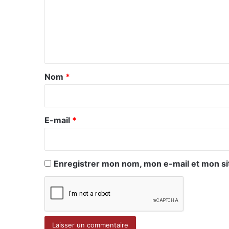
m
e
n
t
a
Nom
*
i
r
e
E-mail
*
*
Enregistrer mon nom, mon e-mail et mon si