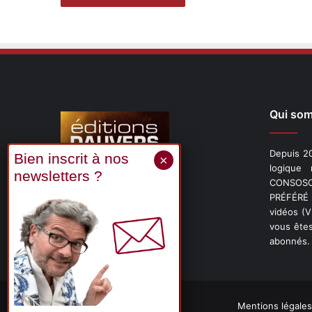
Qui so
Depuis 20
logique
CONSOSCO
Suivez-nous
PRÉFÉRÉ 
vidéos (
vous êtes
abonnés.
X
Linkedin
YouTube
Mentions légales