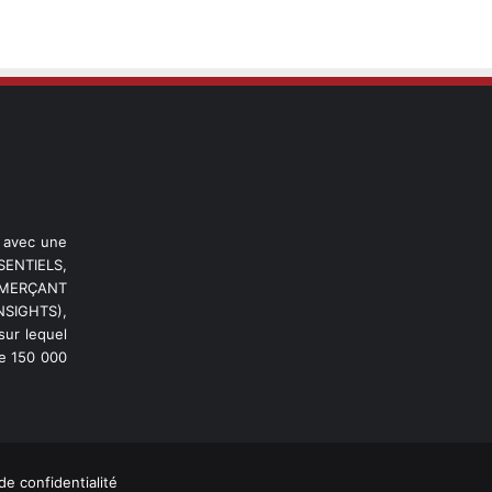
l avec une
ENTIELS,
OMMERÇANT
NSIGHTS),
ur lequel
de 150 000
de confidentialité