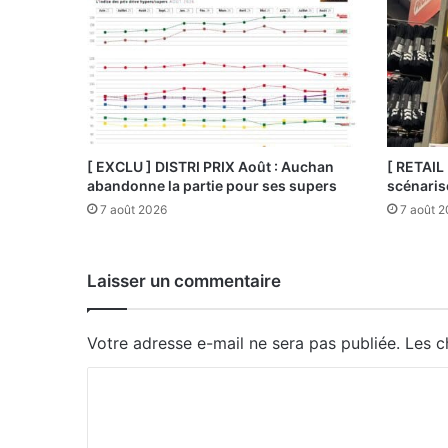
[ EXCLU ] DISTRI PRIX Août : Auchan
[ RETAIL
abandonne la partie pour ses supers
scénaris
7 août 2026
7 août 
Laisser un commentaire
Votre adresse e-mail ne sera pas publiée.
Les c
C
o
m