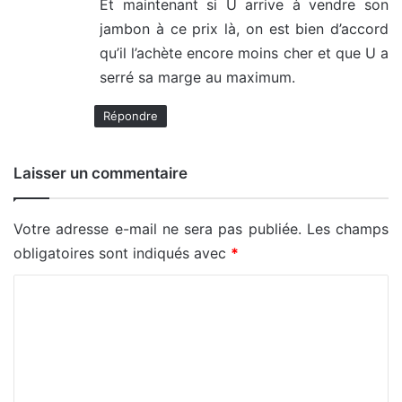
Et maintenant si U arrive à vendre son
jambon à ce prix là, on est bien d’accord
qu’il l’achète encore moins cher et que U a
serré sa marge au maximum.
Répondre
Laisser un commentaire
Votre adresse e-mail ne sera pas publiée.
Les champs
obligatoires sont indiqués avec
*
C
o
m
m
e