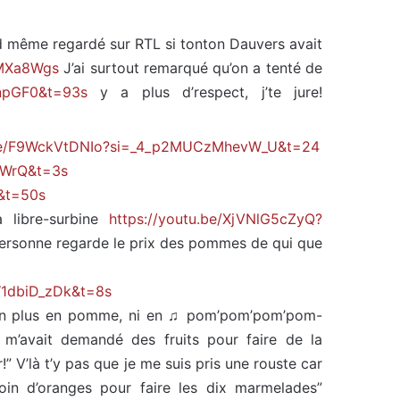
and même regardé sur RTL si tonton Dauvers avait
jMXa8Wgs
J’ai surtout remarqué qu’on a tenté de
npGF0&t=93s
y a plus d’respect, j’te jure!
.be/F9WckVtDNIo?si=_4_p2MUCzMhevW_U&t=24
lWrQ&t=3s
&t=50s
a libre-surbine
https://youtu.be/XjVNlG5cZyQ?
ersonne regarde le prix des pommes de qui que
W1dbiD_zDk&t=8s
non plus en pomme, ni en ♫ pom’pom’pom’pom-
’avait demandé des fruits pour faire de la
” V’là t’y pas que je me suis pris une rouste car
soin d’oranges pour faire les dix marmelades”