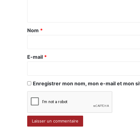
e
n
t
a
Nom
*
i
r
e
E-mail
*
*
Enregistrer mon nom, mon e-mail et mon si