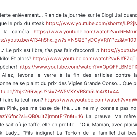
 alerte enlèvement… Rien de la journée sur le Blog! J’ai qu
 que le prix du steak
https://www.youtube.com/shorts/LP2
ant la caméra
https://www.youtube.com/watch?v=xRFMru
ps://youtu.be/A134hShx_gw?si=NSQEPyDCyVRjYPcz&t=109
 Le prix est libre, t’as pas l’air d’accord! ♫
https://youtu
kilo! Et alors?
https://www.youtube.com/watch?v=FJfFZqT
mpêcher!
https://www.youtube.com/watch?v=OpQFFLBMEPI
! Allez, levons le verre à la fin des articles contre l
onne ne se plaint du prix des Vigies Grande Conso… Que p
outu.be/2bjk26RwjyU?si=7-W5VXYVR8m5Uc4r&t=44
 faire la teuf, non?
https://www.youtube.com/watch?v=m
en P!nk, pas ma tasse de thé… Je ne m’y connais pas 
RezY6fnc?si=QB0u1tZjrmntFr7n&t=16
La preuve: Ma mère m
sait où je taffe, elle en profite… “Oui, Maman, avec plaisir!
k Lady… “Fils indigne! La TeHon de la famille! J’ai be