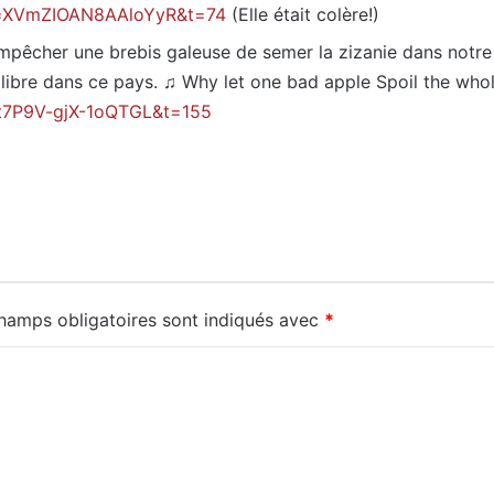
si=XVmZIOAN8AAloYyR&t=74
(Elle était colère!)
mpêcher une brebis galeuse de semer la zizanie dans notre g
st libre dans ce pays. ♫ Why let one bad apple Spoil the w
=t7P9V-gjX-1oQTGL&t=155
hamps obligatoires sont indiqués avec
*