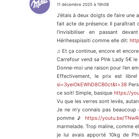
i
11 décembre 2025 à 19h08
t
J’étais à deux doigts de faire une
fait acte de présence: Il paraîtrait
:
l’invisibiliser en passant dev
Hérihesspissiti comme elle dit:
htt
♫ Et ça continue, encore et encore ♪
Carrefour vend sa P!nk Lady 5€ le 
Donne-moi une raison pour l’en e
Effectivement, le prix est libre
si=3yeiOkEWhD8CB0ct&t=38
Pers
ce soit! Simple, basique
https://y
Vu que les verres sont levés, autant
Je ne m’y connais pas beaucoup 
pomme ♪
https://youtu.be/TNw
marmelade. Trop maline, comme elle 
je lui avais apporté 10kg de P!n