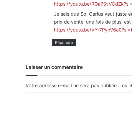
https://youtu.be/RQa7SvVCdZk?
Je sais que Sol Carlus veut juste e
prix de vente, une fois de plus, e
https://youtu.be/VYr7PynV6a0?si
Répondre
Laisser un commentaire
Votre adresse e-mail ne sera pas publiée.
Les c
C
o
m
m